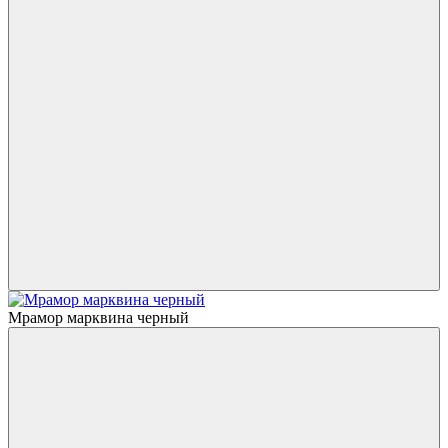
Мрамор марквина черный