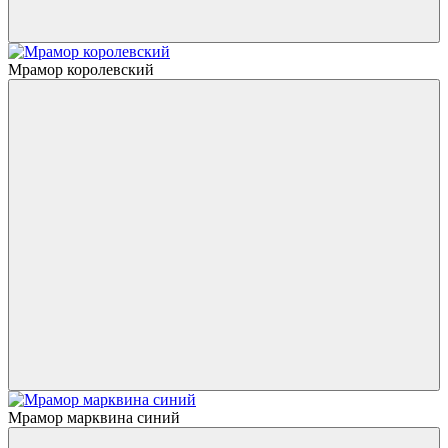
Мрамор королевский
Мрамор марквина синий