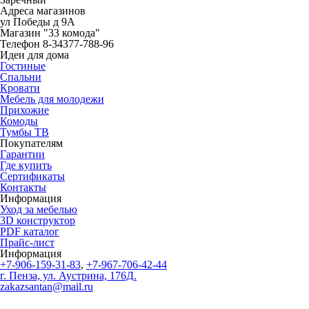
Адреса магазинов
ул Победы д 9А
Магазин
"33 комода"
Телефон
8-34377-788-96
Идеи для дома
Гостиные
Спальни
Кровати
Мебель для молодежи
Прихожие
Комоды
Тумбы ТВ
Покупателям
Гарантии
Где купить
Сертификаты
Контакты
Информация
Уход за мебелью
3D конструктор
PDF каталог
Прайс-лист
Информация
+7-906-159-31-83
,
+7-967-706-42-44
г. Пенза, ул. Аустрина, 176Д.
zakazsantan@mail.ru