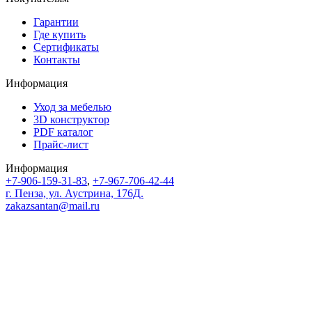
Гарантии
Где купить
Сертификаты
Контакты
Информация
Уход за мебелью
3D конструктор
PDF каталог
Прайс-лист
Информация
+7-906-159-31-83
,
+7-967-706-42-44
г. Пенза, ул. Аустрина, 176Д.
zakazsantan@mail.ru