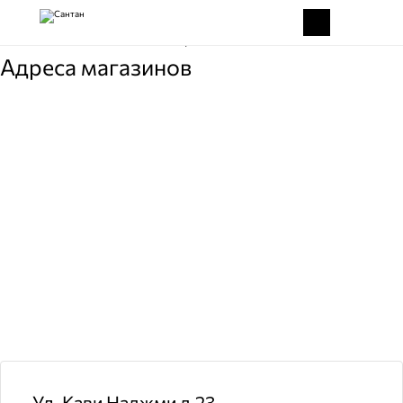
Главная
Россия
Респ. Татарстан ПГТ Балтаси
Адреса магазинов
Ул. Кави Наджми д.23